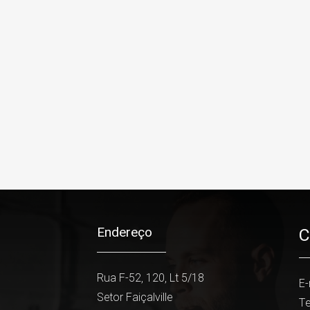
Endereço
C
Rua F-52, 120, Lt 5/18
E-
Setor Faiçalville
Te