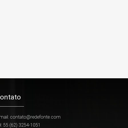
ontato
mail:
contato@redefonte.com
l: 55 (62) 3254-1051